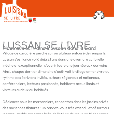
LUSSAN SE LIVRE
Place aux écrivains à Lussan dans le Gard
Village de caractère perché sur un plateau entouré de remparts,
Lussan s’est lancé voilà déjà 21 ans dans une aventure culturelle
inédite et exceptionnelle : s’ouvrir toute une journée aux écrivains.
Ainsi, chaque dernier dimanche d’août voit le village entier vivre au
rythme des écrivains invités, auteurs régionaux et nationaux,
conférenciers, lecteurs passionnés, habitants accueillants et
visiteurs curieux ou habitués …
Dédicaces sous les marronniers, rencontres dans les jardins privés
des anciennes filatures : un rendez-vous très attendu et désormais
incontournable qui sonne la fin de l’été en douceur au fil des pages…