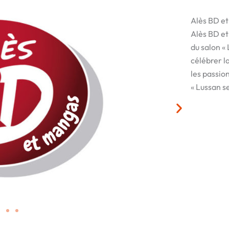
Alès BD e
Alès BD et
du salon «
célébrer la
les passio
« Lussan se