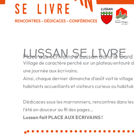
LUSSAN SE LIVRE
Place aux écrivains à Lussan dans le Gard
Village de caractère perché sur un plateau entouré de
une journée aux écrivains.
Ainsi, chaque dernier dimanche d’août voit le village
habitants accueillants et visiteurs curieux ou habitué
Dédicaces sous les marronniers, rencontres dans les j
l’été en douceur au fil des pages…
Lussan fait PLACE AUX ECRIVAINS !