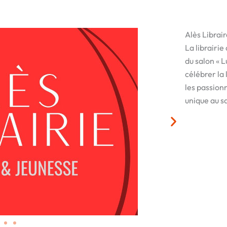
Alès Librai
La librairie
du salon « L
célébrer la 
les passion
unique au sa