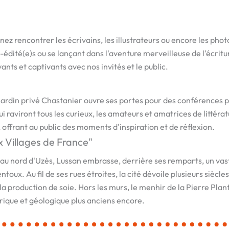
ez rencontrer les écrivains, les illustrateurs ou encore les pho
dité(e)s ou se lançant dans l'aventure merveilleuse de l'écriture
nts et captivants avec nos invités et le public.
e jardin privé Chastanier ouvre ses portes pour des conférences 
 raviront tous les curieux, les amateurs et amatrices de littér
 offrant au public des moments d'inspiration et de réflexion.
x Villages de France"
 au nord d'Uzès, Lussan embrasse, derrière ses remparts, un va
oux. Au fil de ses rues étroites, la cité dévoile plusieurs siècles
a production de soie. Hors les murs, le menhir de la Pierre Plan
rique et géologique plus anciens encore.