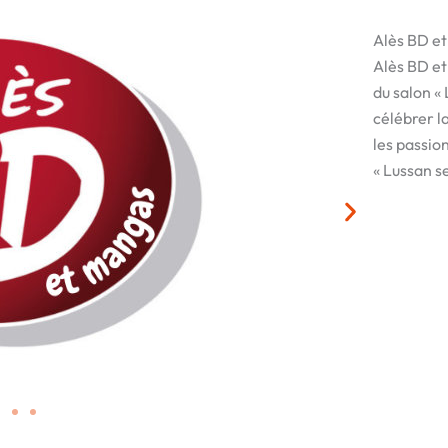
Alès BD e
Alès BD et
du salon «
célébrer la
les passio
« Lussan se