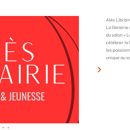
Alès Librai
La librairie
du salon « L
célébrer la 
les passion
unique au sa