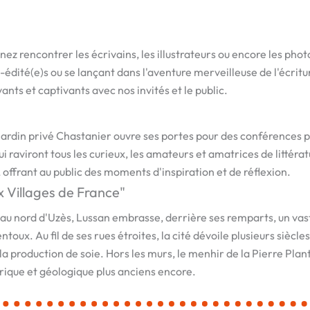
ez rencontrer les écrivains, les illustrateurs ou encore les pho
dité(e)s ou se lançant dans l'aventure merveilleuse de l'écriture
nts et captivants avec nos invités et le public.
e jardin privé Chastanier ouvre ses portes pour des conférences 
 raviront tous les curieux, les amateurs et amatrices de littér
 offrant au public des moments d'inspiration et de réflexion.
x Villages de France"
 au nord d'Uzès, Lussan embrasse, derrière ses remparts, un va
oux. Au fil de ses rues étroites, la cité dévoile plusieurs siècles
a production de soie. Hors les murs, le menhir de la Pierre Plan
rique et géologique plus anciens encore.