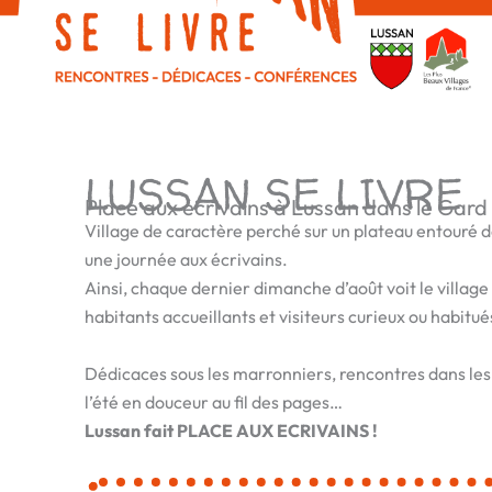
LUSSAN SE LIVRE
Place aux écrivains à Lussan dans le Gard
Village de caractère perché sur un plateau entouré de
une journée aux écrivains.
Ainsi, chaque dernier dimanche d’août voit le village
habitants accueillants et visiteurs curieux ou habitué
Dédicaces sous les marronniers, rencontres dans les j
l’été en douceur au fil des pages…
Lussan fait PLACE AUX ECRIVAINS !